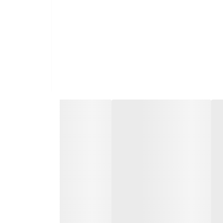
ربین حرفه‌ای با کیفیت Super HD 1080P و حافظه ۶۴ گیگابایتی داخلی، مناسب برای ثبت لحظه‌به‌لحظه مسیر شماست. دارای ۳ دوربین (جلو، داخل کابین و عقب) با زاویه دید گسترده