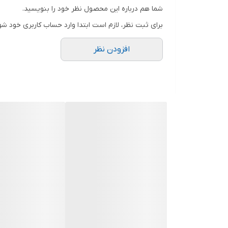
شما هم درباره این محصول نظر خود را بنویسید.
۱۷۰ درجه برای پوشش کامل.
برای ثبت نظر، لازم است ابتدا وارد حساب کاربری خود شو
افزودن نظر
ویژگی‌ها:
کیفیت تصویر عالی Full HD
حافظه ۶۴GB داخلی دستگاه
تشخیص حرکت و ضبط خودکار
سنسور G برای تشخیص ضربه و قفل فایل
نظارت ۲۴ ساعته در حالت پارک
نصب آسان و طراحی جمع‌وجور
مناسب برای رانندگان تاکسی، خودروهای شخصی و خدما