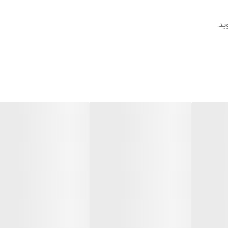
این دو
ید.
تی