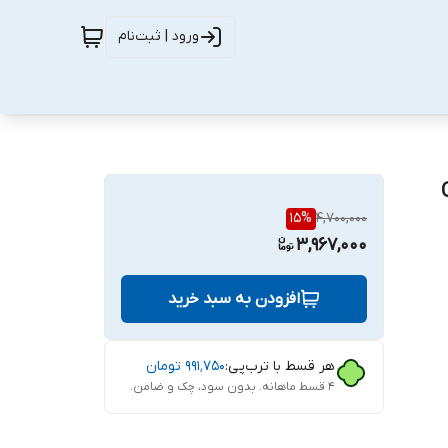
ورود | ثبت‌نام
15
%
4,700,000
3,967,000
افزودن به سبد خرید
هر قسط با ترب‌پی:
۹۹۱٬۷۵۰
تومان
۴ قسط ماهانه. بدون سود، چک و ضامن.