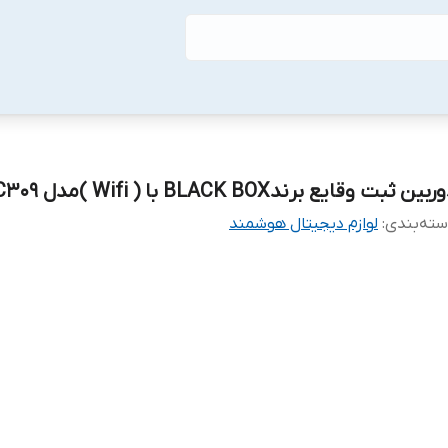
بین ثبت وقایع برندBLACK BOX با ( Wifi )مدل C309
ته‌بندی
:
لوازم دیجیتال هوشمند