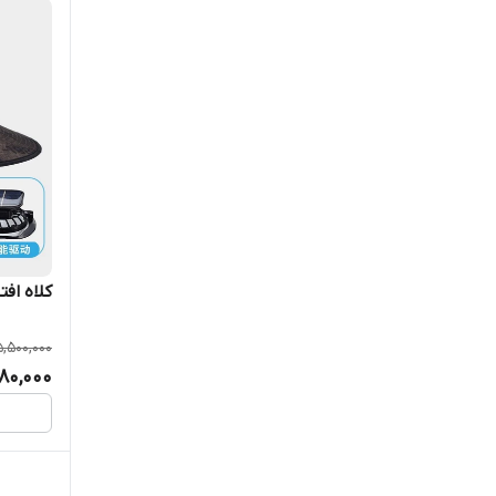
خدرو
خودرو
دوربین
سرگرمی
عینک هوشمند
کلاه اف
کادوی
5,500,000
کاربردی
80,000
کولر
گیم باکس