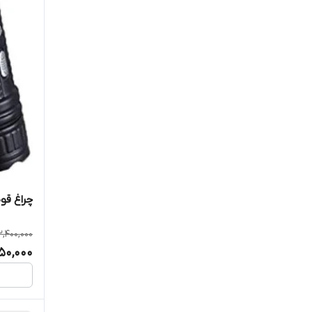
ENCHEN
اتوویژن
پارتی باکس
پنکه شارژی
جارو شارژی
چراغ قو
جانبی موبایل
2,400,000
چراغ خواب
350,000
چراغ قوه