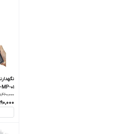
نگهدارن
P-01 📱🎥
5,460,000
990,000