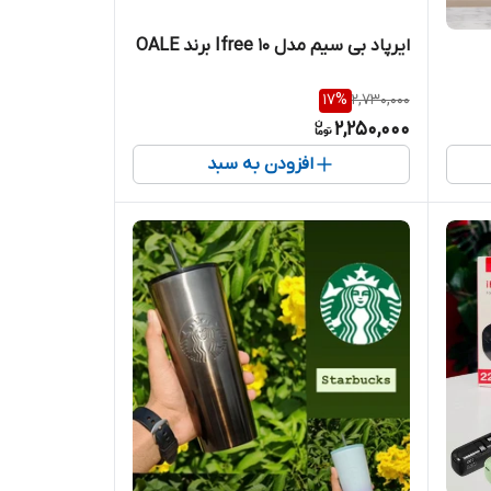
ایرپاد بی سیم مدل Ifree 10 برند OALE
17
%
2,730,000
2,250,000
افزودن به سبد