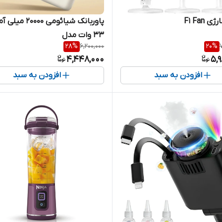
 F1 Fan
پاوربانک شیائومی 20000 می
33 وات مدل
28
%
6,200,000
20
%
4,448,000
5,
افزودن به سبد
افزودن به سبد