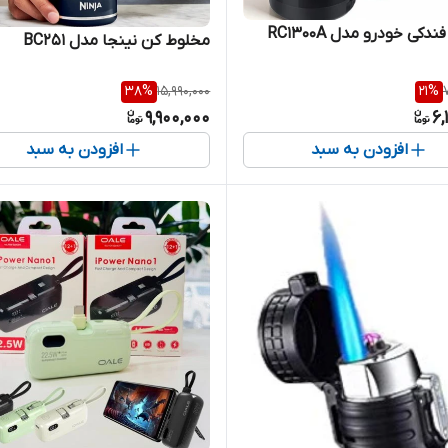
کی خودرو مدل RC1300A
مخلوط کن نینجا مدل BC251
38
%
15,990,000
21
%
9,900,000
6,
افزودن به سبد
افزودن به سبد