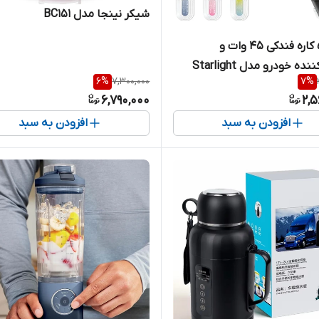
شیکر نینجا مدل BC151
شارژر ۵ کاره فندکی ۴۵ وات و
ه خودرو مدل Starlight
6
%
7,300,000
7
%
6,790,000
2,5
افزودن به سبد
افزودن به سبد