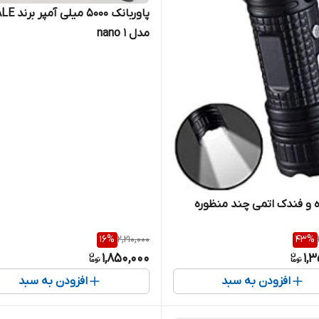
پاوربانک 5000 میلی
مدل nano 1
ه و فندک اتمی چند منظوره
16
%
2,210,000
43
%
1,850,000
1,
افزودن به سبد
افزودن به سبد