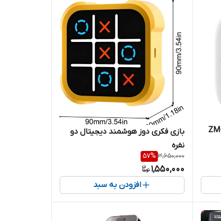
ور پا شارژی ZMIND مدل ZM-
بازی فکری دوز هوشمند دیجیتال دو
نفره
57
%
3,650,000
1,550,000
افزودن به سبد