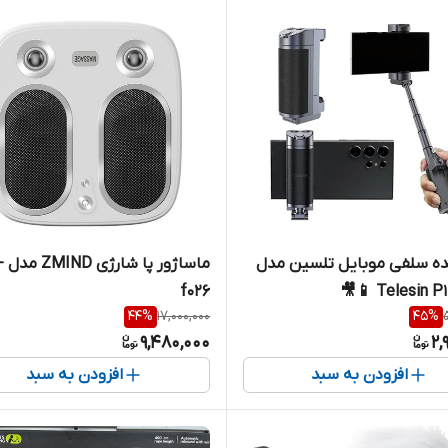
ده سلفی موبایل تلسین مدل
ماساژ
f026
Telesin P1-M
44
%
17,000,000
45
%
9,480,000
2,
افزودن به سبد
افزودن به سبد