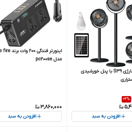
اینورتر فندگی ۲۰۰ وات 
مدل pc200se
پنکه شارژی S39 با پنل خورشیدی
تراری
24
%
3,860,000
5,4
افزودن به سبد
افزودن به سبد