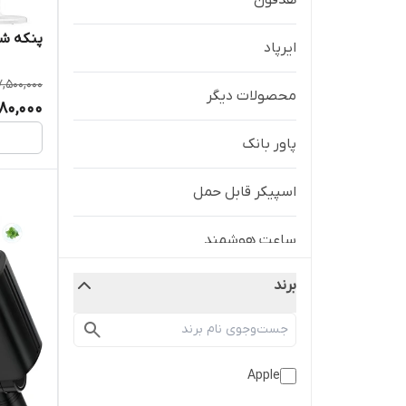
هدفون
پنکه شارژی
ایرپاد
7,500,000
محصولات دیگر
980,000
پاور بانک
اسپیکر قابل حمل
ساعت هوشمند
برند
اسیکر
ویدیو پروژکتور
Apple
فلاکس