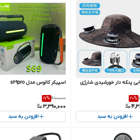
تابی پنکه دار خورشیدی شارژی
اسپیکر کالوس مدل s69pro
17
%
4,100,000
20
%
3,390,000
4,3
افزودن به سبد
افزودن به سبد