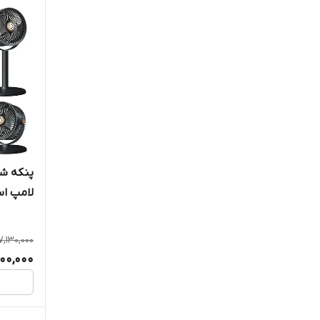
لوازم برقی
لوازم خانگی
ماشین اصلاح
هدیه
هلدر
لامپ اس
7,130,000
00,000