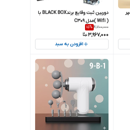
لی آمپر
دوربین ثبت وقایع برندBLACK BOX با
( Wifi )مدل C309
15
%
4,700,000
3,967,000
افزودن به سبد