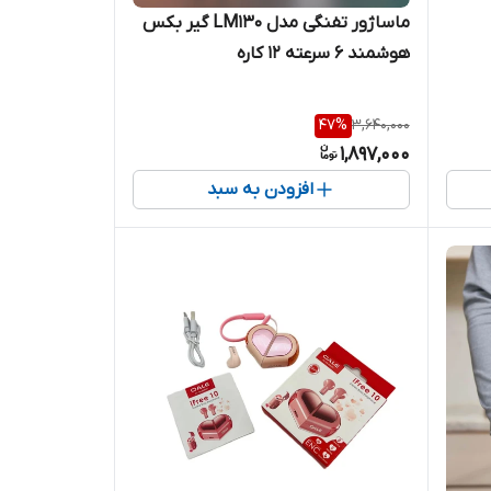
ماساژور تفنگی مدل LM130 گیر بکس
هوشمند ۶ سرعته ۱۲ کاره
47
%
3,640,000
1,897,000
افزودن به سبد