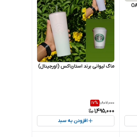
 آمپر برند OALE
ماگ لیوانی برند استارباکس (اورجینال)
17
%
1,807,000
1,495,000
افزودن به سبد