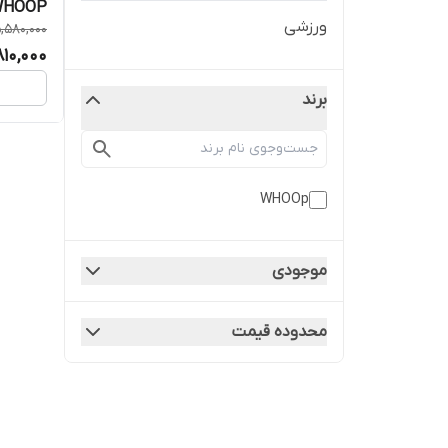
WHOOP ( طرح اصلی ) های کو
ورزشی
,580,000
810,000
برند
WHOOp
موجودی
محدوده قیمت