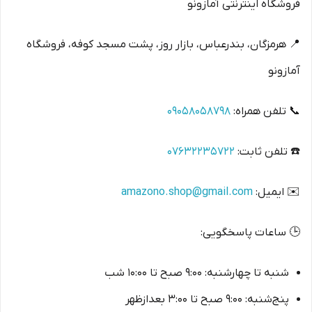
فروشگاه اینترنتی آمازونو
📍 هرمزگان، بندرعباس، بازار روز، پشت مسجد کوفه، فروشگاه
آمازونو
📞 تلفن همراه:
09058058798
☎️ تلفن ثابت:
07632235722
✉️ ایمیل:
amazono.shop@gmail.com
🕒 ساعات پاسخگویی:
شنبه تا چهارشنبه: ۹:۰۰ صبح تا ۱۰:۰۰ شب
پنج‌شنبه: ۹:۰۰ صبح تا ۳:۰۰ بعدازظهر