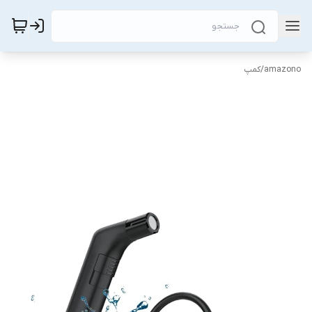
amazono
/
کمپ