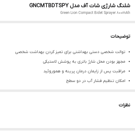
شلنگ شارژی شات آف مدل GNCMTBDTSPY
Green Lion Compact Bidet Sprayer 800mAh
توضیحات
توالت شخصی دستی بهداشتی برای تمیز کردن بهداشت شخصی
مجهز بودن محل شارژ باتری به پوشش لاستیکی
مراقبت پس از زایمان درمان پرینه و هموروئید
امکان تنظیم فشار آب در دو سطح
باتری 800 میلی آمپر ساعتی
مجهز به شلنگ 1.2 متری
نظرات
دارای استاندارد IPX6
درگاه شارژ تایپ سی