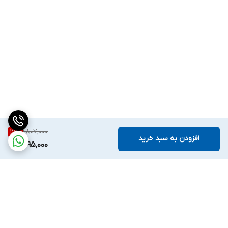
1,807,000
17
%
افزودن به سبد خرید
1,495,000
برگشت به بالا