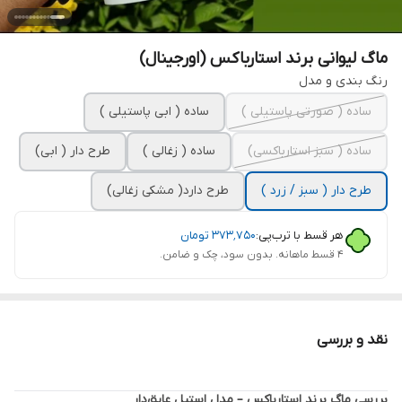
ماگ لیوانی برند استارباکس (اورجینال)
رنگ بندی و مدل
ساده ( صورتی پاستیلی )
ساده ( ابی پاستیلی )
ساده ( سبز استارباکسی)
ساده ( زغالی )
طرح دار ( ابی)
طرح دار ( سبز / زرد )
طرح دارد( مشکی زغالی)
هر قسط با ترب‌پی:
۳۷۳٬۷۵۰
تومان
۴ قسط ماهانه. بدون سود، چک و ضامن.
نقد و بررسی
بررسی ماگ برند استارباکس – مدل استیل عایق‌دار