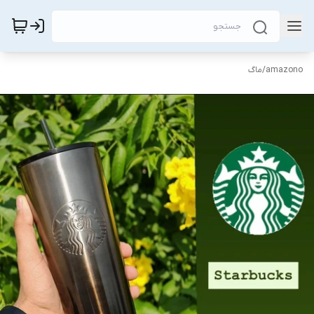
amazono
/
ماگ