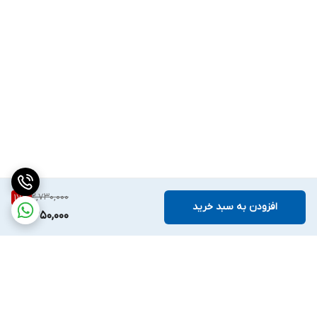
2,730,000
17
%
افزودن به سبد خرید
2,250,000