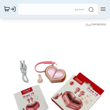
amazono
/
ایرپاد