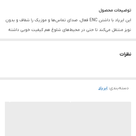
توضیحات محصول
این ایرپاد با داشتن ENC فعال، صدای تماس‌ها و موزیک را شفاف و بدون
نویز منتقل می‌کند تا حتی در محیط‌های شلوغ هم کیفیت خوبی داشته
باشید. طراحی ظریف و چشم‌نواز آن باعث شده ظاهرش کاملاً متفاوت و
جذاب باشد.
نظرات
امکان استفاده در دو حالت
قلبی
و
کپسولی
به شما این آزادی را می‌دهد
که بسته به سلیقه یا موقعیت، شکل دلخواه‌تان را انتخاب کنید.
باتری دستگاه توانایی
۴ تا ۵ ساعت پخش موسیقی
را دارد و برای
دسته‌بندی
:
ایرپاد
تماس‌های طولانی هم عملکرد پایداری ارائه می‌دهد. میکروفون قوی آن
باعث می‌شود صدای شما واضح منتقل شود و مکالمه‌ها بدون
قطع‌ووصلی پیش برود.
اگر به‌ دنبال یک هدیه خاص هستید یا می‌خواهید ایرپادی داشته باشید
که هم خوش‌صدا باشد و هم ظاهر متفاوتی داشته باشد، این مدل