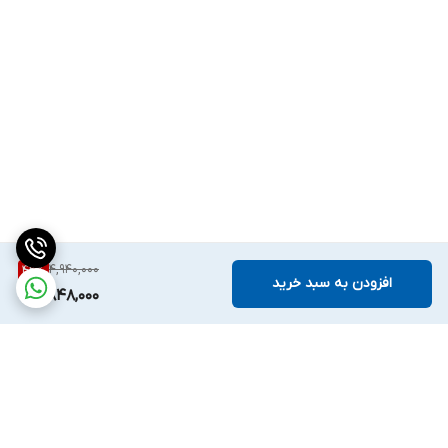
4,940,000
42
%
افزودن به سبد خرید
2,848,000