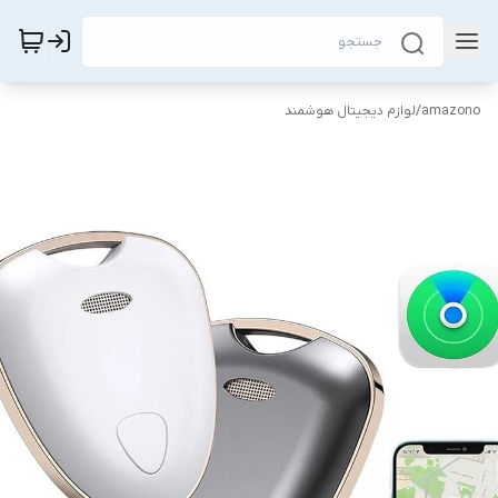
amazono
/
لوازم دیجیتال هوشمند