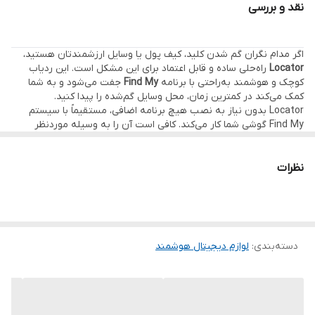
نقد و بررسی
اگر مدام نگران گم شدن کلید، کیف پول یا وسایل ارزشمندتان هستید،
Locator
راه‌حلی ساده و قابل اعتماد برای این مشکل است. این ردیاب
کوچک و هوشمند به‌راحتی با برنامه
Find My
جفت می‌شود و به شما
کمک می‌کند در کمترین زمان، محل وسایل گم‌شده را پیدا کنید.
Locator بدون نیاز به نصب هیچ برنامه اضافی، مستقیماً با سیستم
Find My گوشی شما کار می‌کند. کافی است آن را به وسیله موردنظر
متصل کنید تا همیشه موقعیت آن در دسترس باشد. در صورت گم
شدن، تنها با چند لمس روی گوشی می‌توانید صدای هشدار دستگاه را
فعال کنید.
نظرات
بلندگوی قدرتمند با شدت صدای
100+80 دسی‌بل
باعث می‌شود حتی در
محیط‌های شلوغ یا زیر مبل و داخل کیف، به‌راحتی محل وسیله را پیدا
کنید. طراحی کوچک و وزن کم آن نیز باعث می‌شود بدون ایجاد مزاحمت،
روی کلید، کیف، کوله‌پشتی یا حتی قلاده حیوان خانگی نصب شود.
باتری بادوام Locator نیاز به تعویض یا شارژ مداوم ندارد و برای استفاده
دسته‌بندی
:
لوازم دیجیتال هوشمند
روزمره کاملاً مناسب است. سادگی استفاده، دقت بالا و هماهنگی کامل با
Find My این ردیاب را به انتخابی کاربردی برای افراد پرمشغله تبدیل کرده
است.
مناسب برای:
افرادی که وسایل شخصی خود را زیاد گم می‌کنند