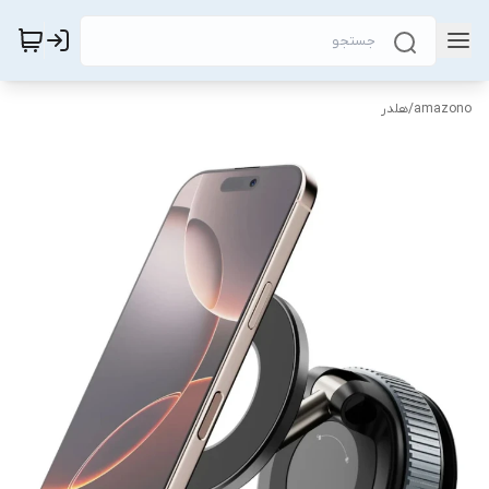
amazono
/
هلدر