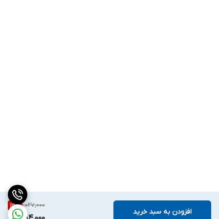
1,027,000
13
%
افزودن به سبد خرید
884,000