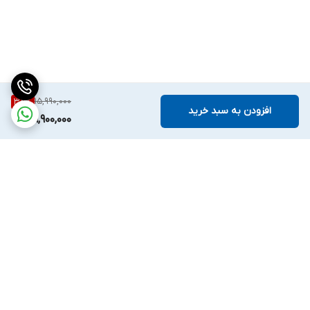
15,990,000
38
%
افزودن به سبد خرید
9,900,000
برگشت به بالا