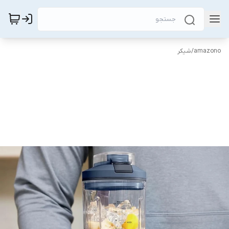
amazono
/
شیکر