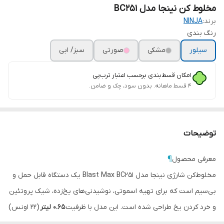
مخلوط کن نینجا مدل BC251
برند:
NINJA
رنگ‌ بندی
سیلور
مشکی
صورتی
سبز/ ابی
امکان قسط‌بندی برحسب اعتبار ترب‌پی
۴ قسط ماهانه. بدون سود، چک و ضامن.
توضیحات
معرفی محصول
¶
مخلوط‌کن شارژی نینجا مدل Blast Max BC251 یک دستگاه قابل حمل و
بی‌سیم است که برای تهیه اسموتی، نوشیدنی‌های یخ‌زده، شیک پروتئین
و خرد کردن یخ طراحی شده است. این مدل با ظرفیت
۰.۶۵ لیتر
(۲۲ اونس)
و
۳ حالت هوشمند Auto-iQ
(Blend، Crush و Smoothie) عملکردی