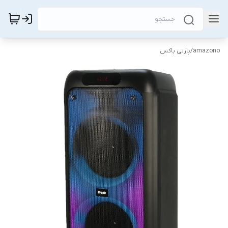
amazono
/
پارتی باکس