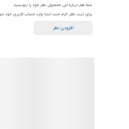
پشتیبانی از فلش مموری USB
شما هم درباره این محصول نظر خود را بنویسید.
دارد
برای ثبت نظر، لازم است ابتدا وارد حساب کاربری خود شو
دستگیره حمل
افزودن نظر
دارد
پشتیبانی از AUX
دارد
نورپردازی RGB
دارد
درگاه میکروفون
1 عدد
جنس بدنه
پلاستیک
محدوده توان
21 تا 50 وات