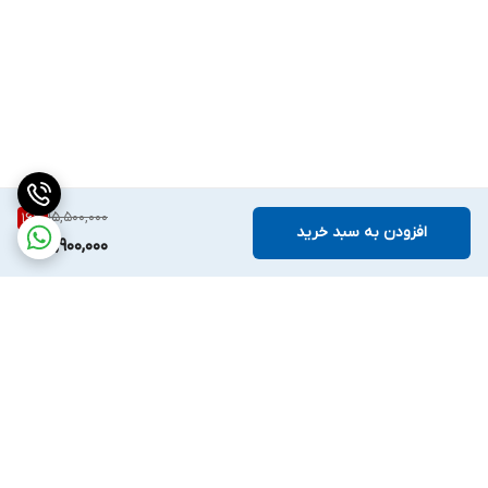
15,500,000
16
%
افزودن به سبد خرید
12,900,000
برگشت به بالا