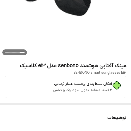
عینک آفتابی هوشمند senbono مدل e13 کلاسیک
SENBONO smart sunglasses E1۳
امکان قسط‌بندی برحسب اعتبار ترب‌پی
۴ قسط ماهانه. بدون سود، چک و ضامن.
توضیحات