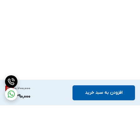
10,700,000
21
%
افزودن به سبد خرید
8,390,000