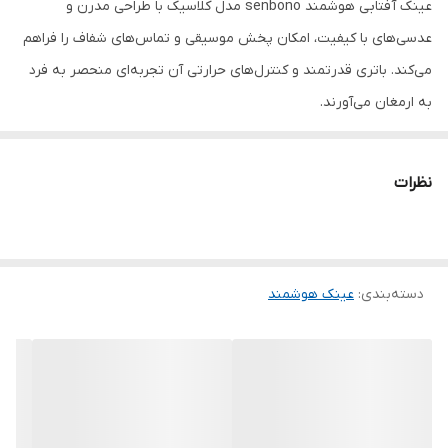
عینک آفتابی هوشمند senbono مدل کلاسیک با طراحی مدرن و
عدسی‌های با کیفیت، امکان پخش موسیقی و تماس‌های شفاف را فراهم
می‌کند. باتری قدرتمند و کنترل‌های حرارتی آن تجربه‌ای منحصر به فرد
به ارمغان می‌آورند.
عینک آفتابی هوشمند senbono مدل e13 کلاسیک
با طراحی جذاب و
مینیمال نه تنها حس زیبایی و مدرن بودن را به ارمغان می‌آورد، بلکه
نظرات
شما را یک قدم جلوتر در دنیای دیجیتال قرار می‌دهد. با این محصول، شما
یک عینک برند با عدسی و فریم با کیفیت خواهید داشت که فراتر از یک
عینک معمولی عمل می‌کند.
دسته‌بندی
:
عینک هوشمند
ویژگی‌های بارز این عینک عبارتند از:
باتری قدرتمند
: تا 8 ساعت استفاده مداوم (موزیک یا تماس) با یک بار
شارژ.
بلندگوهای کارآمد
: صدای بالا و واضحی ارائه می‌دهند که اطرافیان
متوجه آن نمی‌شوند.