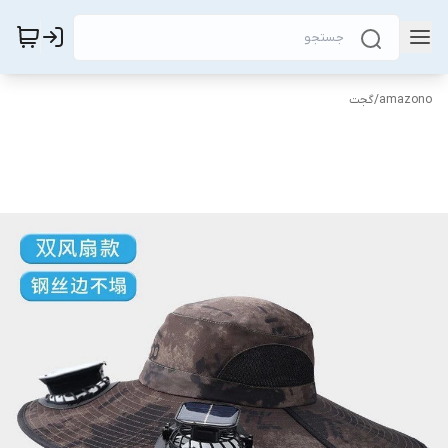
amazono
/
گجت