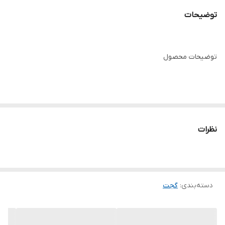
توضیحات
توضیحات محصول
با کلاه آفتابی پنکه‌دار خورشیدی، در روزهای گرم تابستان همیشه خنک
بمانید. این کلاه مجهز به دو فن قدرتمند و قابل تنظیم است که هم با
نظرات
باتری شارژی داخلی و هم با نور خورشید کار می‌کند. طراحی سبک و راحت
آن برای طبیعت‌گردی، ماهیگیری، کمپینگ، کوهنوردی، کشاورزی، سفر و
استفاده روزمره ایده‌آل است.
دسته‌بندی
:
گجت
جنس نایلونی سبک و تنفس‌پذیر، همراه با لبه پهن کلاه، از صورت و
گردن در برابر نور خورشید محافظت می‌کند و همزمان جریان هوای خنک