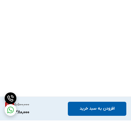
عمق کلاه: 10 سانتی‌متر
نوع باتری: لیتیومی داخلی
تعداد باتری: 2 عدد
ظرفیت هر باتری: 800mAh
5,500,000
20
%
افزودن به سبد خرید
4,380,000