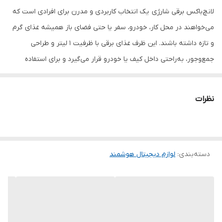
لانچ‌باکس برقی شارژی یک انتخاب کاربردی و مدرن برای افرادی است که
می‌خواهند در محل کار، خودرو، سفر یا حتی فضای باز همیشه غذای گرم
و تازه داشته باشند. این ظرف غذای برقی با ظرفیت ۱ لیتر و طراحی
جمع‌وجور، به‌راحتی داخل کیف یا خودرو قرار می‌گیرد و برای استفاده
روزانه کاملاً مناسب است.
نظرات
این محصول با بهره‌گیری از فناوری گرمایش سریع، غذای شما را تنها در
۱۵ تا ۳۰ دقیقه به‌صورت یکنواخت گرم می‌کند. همچنین امکان تنظیم
دما بین ۶۵ تا ۹۰ درجه سانتی‌گراد را دارد تا بتوانید بسته به نوع غذا،
دسته‌بندی
:
لوازم دیجیتال هوشمند
دمای مناسب را انتخاب کنید. صفحه‌نمایش لمسی LED و قابلیت
زمان‌بندی هوشمند، استفاده از دستگاه را بسیار ساده و راحت کرده است.
محفظه داخلی از استیل ضدزنگ 304 ساخته شده که علاوه بر دوام بالا،
کاملاً بهداشتی و مناسب نگهداری مواد غذایی است. طراحی جداشونده آن