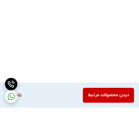
بزرگسالانی که دنبال نوستالژی بازی‌های قدیمی هستند
✅ مزایای رقابتی نسبت به کنسول‌های دیگر
تنوع بالای بازی بدون نیاز به خرید جداگانه
مصرف انرژی پایین و بدون نیاز به دیسک یا کارتریج
طراحی ساده، سبک و قابل حمل
اتصال آسان به تلویزیون یا مانیتور
سیستم‌عامل سریع و پایدار برای بازی بدون قطعی
با کنسول GS5 Pro، دنیای بازی‌های کلاسیک همیشه همراهت خواهد
بود. یک گزینه‌ی عالی برای سرگرمی خانوادگی، نوستالژی، و حتی
دورهمی‌های دوستانه
دیدن محصولات مرتبط
ناموجود