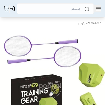
amazono
/
سرگرمی