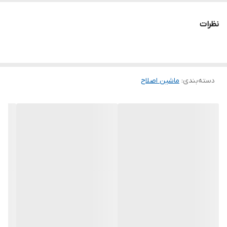
ظرفیت باتری: دوام تا 90 دقیقه
مدت زمان شارژ: 1.5 ساعت
نظرات
مدت زمان شارژدهی: 90 دقیقه
درگاه شارژ: USB Type-C
خط زن
دسته‌بندی
:
ماشین اصلاح
استاندارد ضد آب
سایر ویژگیها
سرعت موتور: 6500 دور در دقیقه
جنس تیغه: استیل ضدزنگ
ولتاژ: 5 ولت ⎓ 1 آمپر
قابلیت شارژ سریع
نوع تیغه: دوطرفه، R-Type
ضخامت تیغه: 0.2 میلی‌متر
طول قابل تنظیم برش: 1، 2، 3، 5، 7 میلی‌متر
تعداد شانه‌های راهنما: 5 عدد