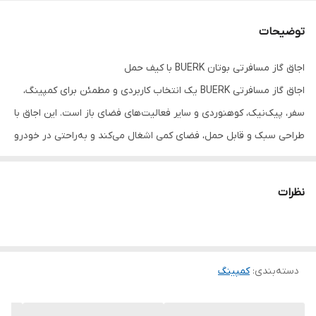
توضیحات
اجاق گاز مسافرتی بوتان BUERK با کیف حمل
اجاق گاز مسافرتی BUERK یک انتخاب کاربردی و مطمئن برای کمپینگ،
سفر، پیک‌نیک، کوهنوردی و سایر فعالیت‌های فضای باز است. این اجاق با
طراحی سبک و قابل حمل، فضای کمی اشغال می‌کند و به‌راحتی در خودرو
یا تجهیزات کمپینگ شما جای می‌گیرد.
این محصول با استفاده از کپسول گاز بوتان کار می‌کند و به سیستم
نظرات
جرقه‌زن اتوماتیک مجهز شده است؛ بنابراین برای روشن کردن آن نیازی
به فندک یا کبریت نخواهید داشت. همچنین ولوم تنظیم شعله به شما
امکان می‌دهد شدت حرارت را متناسب با نیاز خود کنترل کنید و انواع
دسته‌بندی
:
کمپینگ
غذاها و نوشیدنی‌ها را به‌راحتی آماده نمایید.
توان حرارتی بالای این اجاق باعث می‌شود آب و مواد غذایی در مدت زمان