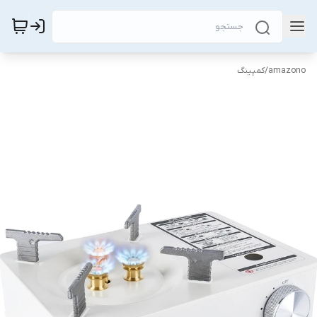
amazono
/
کمپینگ