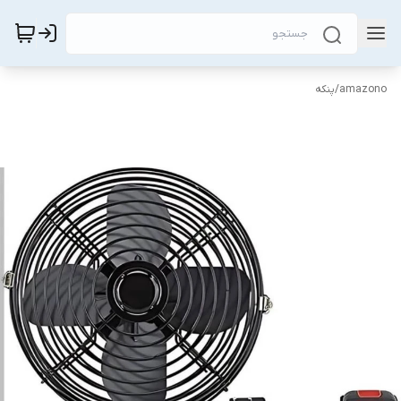
amazono
/
پنکه