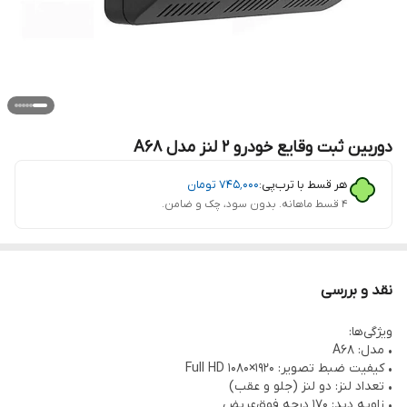
دوربین ثبت وقایع خودرو ۲ لنز مدل A68
هر قسط با ترب‌پی:
۷۴۵٬۰۰۰
تومان
۴ قسط ماهانه. بدون سود، چک و ضامن.
نقد و بررسی
ویژگی‌ها:
• مدل: A68
• کیفیت ضبط تصویر: Full HD 1080×1920
• تعداد لنز: دو لنز (جلو و عقب)
• زاویه دید: 170 درجه فوق‌عریض