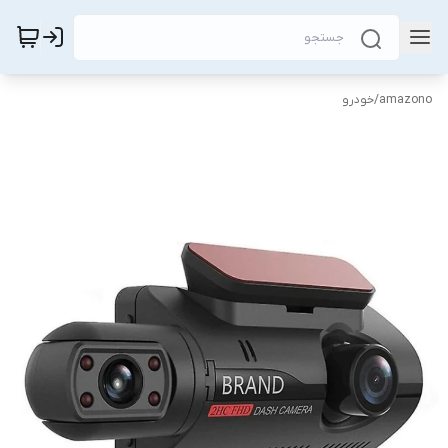
amazono
/
خودرو