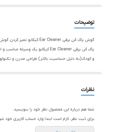
توضیحات
گوش پاک کن برقی r Cleaner
پاک کن برقی Ear Cleaner کیکابو ی
و کودک(به دلیل حساسیت بالاتر) طراحی مدرن و تکنولوژی
HD با نور LED برای مشاهده دقیق تر کانال گوش حذف دقیق و راحت جرم و آلودگی ها بدون فشار یا خراش بسیار بهداشتی چایگزین مناسب برای روش های سنتی
نظرات
شما هم درباره این محصول نظر خود را بنویسید.
برای ثبت نظر، لازم است ابتدا وارد حساب کاربری خود شو