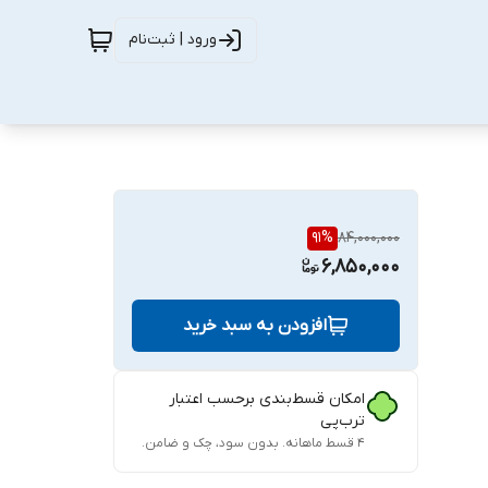
ورود | ثبت‌نام
91
%
84,000,000
6,850,000
افزودن به سبد خرید
امکان قسط‌بندی برحسب اعتبار
ترب‌پی
۴ قسط ماهانه. بدون سود، چک و ضامن.