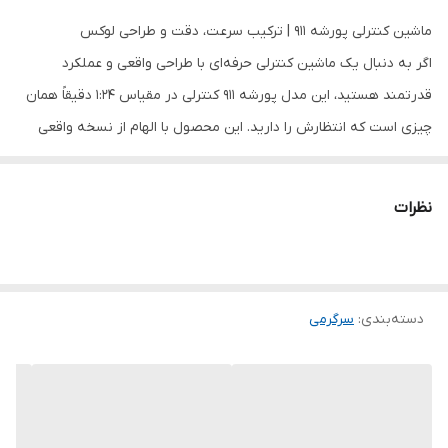
ماشین کنترلی پورشه 911 | ترکیب سرعت، دقت و طراحی لوکس
اگر به دنبال یک ماشین کنترلی حرفه‌ای با طراحی واقعی و عملکرد
قدرتمند هستید، این مدل پورشه 911 کنترلی در مقیاس 1:24 دقیقاً همان
چیزی است که انتظارش را دارید. این محصول با الهام از نسخه واقعی
پورشه طراحی شده و تجربه‌ای هیجان‌انگیز از رانندگی سرعتی و دریفت
حرفه‌ای را ارائه می‌دهد.
نظرات
⚡ عملکرد و قدرت حرکتی
این ماشین مجهز به موتور قدرتمند با سرعت بیش از 20 کیلومتر بر
ساعت است و به لطف سیستم چهار چرخ محرک (4WD)، کنترل
دسته‌بندی
:
سرگرمی
فوق‌العاده‌ای روی انواع مسیرها دارد. قابلیت دریفت حرفه‌ای در پیچ‌ها
باعث می‌شود تجربه‌ای واقعی از رانندگی اسپرت داشته باشید.
🛞 طراحی و کیفیت ساخت
بدنه از پلاستیک ABS مقاوم و بادوام ساخته شده که علاوه بر وزن
متعادل، در برابر ضربه نیز مقاوم است. طراحی آیرودینامیک بدنه باعث