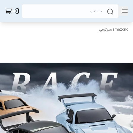
amazono
/
سرگرمی