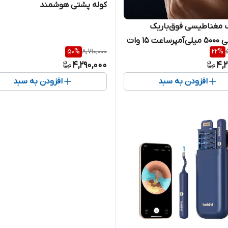
کوله پشتی هوشمند
ک مغناطیسی فوق‌باریک
ت 15 وات
50
%
8,710,000
22
%
4,290,000
4,
افزودن به سبد
افزودن به سبد