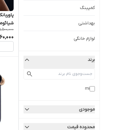
کمپینگ
پاوربان
بهداشتی
شیائومی 5000 میلی‌آمپرساع
5,500,000
260,000
لوازم خانگی
برند
mi
موجودی
محدوده قیمت