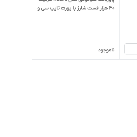
۳۰ هزار فست شارژ با پورت تایپ سی و
میکرو
ناموجود