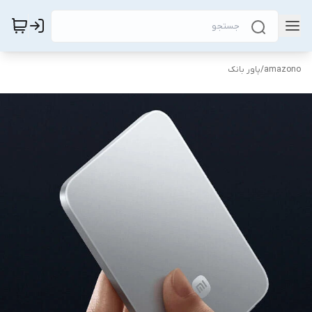
amazono
/
پاور بانک