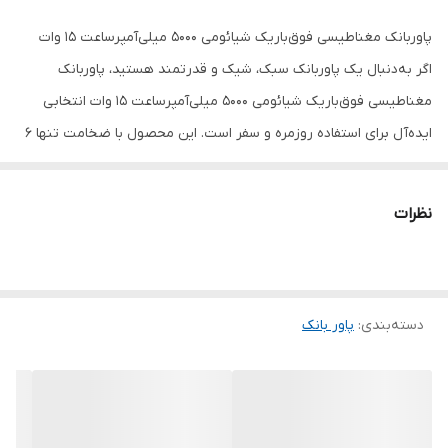
پاوربانک مغناطیسی فوق‌باریک شیائومی 5000 میلی‌آمپرساعت 15 وات
اگر به‌دنبال یک پاوربانک سبک، شیک و قدرتمند هستید، پاوربانک
مغناطیسی فوق‌باریک شیائومی 5000 میلی‌آمپرساعت 15 وات انتخابی
ایده‌آل برای استفاده روزمره و سفر است. این محصول با ضخامت تنها 6
میلی‌متر و وزن 98 گرم، به‌راحتی در جیب یا کیف قرار می‌گیرد و بدون
اشغال فضای زیاد، همیشه همراه شما خواهد بود.
نظرات
این پاوربانک از شارژ بی‌سیم مغناطیسی 15 وات پشتیبانی می‌کند و
به‌راحتی به گوشی‌های سازگار متصل می‌شود. همچنین با بهره‌گیری از
درگاه USB-C با توان 22.5 وات، امکان شارژ سریع انواع گوشی‌های
دسته‌بندی
:
پاور بانک
هوشمند، هدفون‌های بی‌سیم و سایر دستگاه‌های مجهز به USB-C را
فراهم می‌کند. قابلیت شارژ هم‌زمان دو دستگاه از طریق شارژ بی‌سیم و
کابل نیز از دیگر مزایای این محصول است.
بدنه آلومینیومی مقاوم، باتری پیشرفته با فناوری Silicon-Carbon و