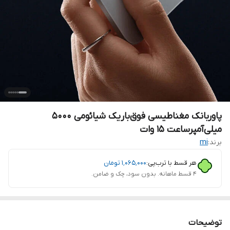
پاوربانک مغناطیسی فوق‌باریک شیائومی 5000
میلی‌آمپرساعت 15 وات
برند:
mi
هر قسط با ترب‌پی:
۱٬۰۶۵٬۰۰۰
تومان
۴ قسط ماهانه. بدون سود، چک و ضامن.
توضیحات