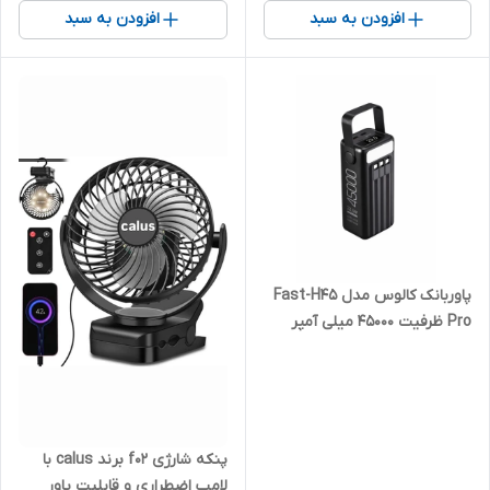
افزودن به سبد
افزودن به سبد
پاوربانک کالوس مدل Fast-H45
Pro ظرفیت 45000 میلی‌ آمپر
ساعت
پنکه شارژی f02 برند calus با
لامپ اضطراری و قابلیت پاور