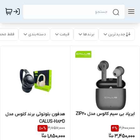
جدیدترین
برندها
قیمت
دسته‌بندی
فقط محص
ایرپاد بی سیم کالوس مدل ZIP20
هدفون بلوتوثی برند کلوس مدل
CALUS-H83D
3,757,000
3,600,000
50
%
4
%
1,850,000
3,450,000