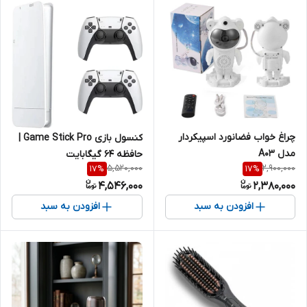
چراغ خواب فضانورد اسپیکردار
کنسول بازی Game Stick Pro |
مدل A03
حافظه 64 گیگابایت
5,520,000
2,900,000
17
%
17
%
4,546,000
2,380,000
افزودن به سبد
افزودن به سبد