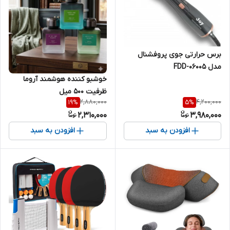
برس حرارتی جوی پروفشنال
مدل FDD-06005
خوشبو کننده هوشمند آروما
ظرفیت ۵۰۰ میل
2,880,000
4,200,000
19
%
5
%
2,310,000
3,980,000
افزودن به سبد
افزودن به سبد