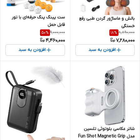
ست پینگ پنگ حرفه‌ای با تور
بالش و ماساژور گردن طبی رفع
قابل حمل
خستگی
9,000,000
8,890,000
50
%
18
%
4,460,000
7,280,000
افزودن به سبد
افزودن به سبد
شاتر عکاسی بلوتوثی تلسین
مدل Fun Shot Magnetic Grip