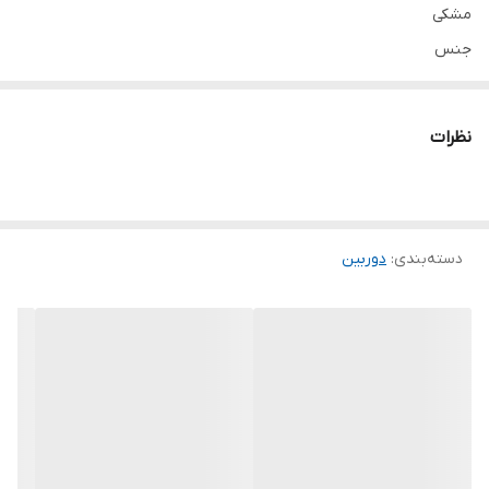
مشکی
جنس
آلیاژ آلمینیوم, پلاستیک PC + ABS
وزن
نظرات
109 گرم
ابعاد
37*79*124 میلی متر
دسته‌بندی
:
دوربین
آداپتور مناسب برای شارژ
5V 500mA
اقلام همراه
بند مچی همراه, دفترچه راهنما محصول, کابل شارژ-Type-C, حلقه مگ
سیف, دستمال تمیز کننده