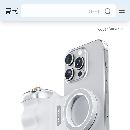
amazono
/
دوربین