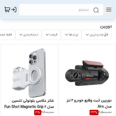
دوربین
جدیدترین
برندها
قیمت
دسته‌بندی
فقط محص
دوربین ثبت وقایع خودرو ۲ لنز
شاتر عکاسی بلوتوثی تلسین
مدل A68
مدل Fun Shot Magnetic Grip 2
4,200,000
4,500,000
21
%
33
%