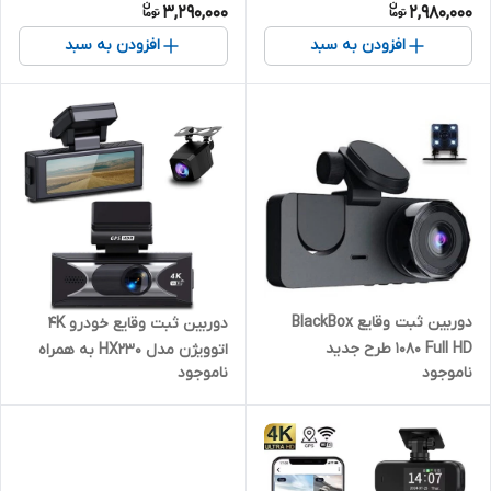
3,290,000
2,980,000
افزودن به سبد
افزودن به سبد
دوربین ثبت وقایع BlackBox
دوربین ثبت وقایع خودرو 4K
1080 Full HD طرح جدید
اتوویژن مدل HX230 به همراه
ناموجود
ناموجود
دوربین عقب، wifi و GPS