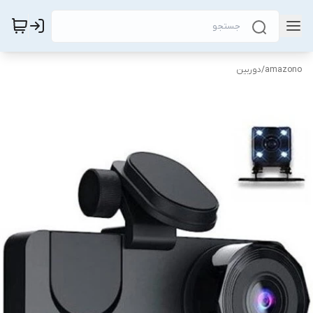
amazono
/
دوربین