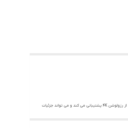
دوربین خودرو دو دوربین 4K وای فای دار مجهز به دوربین های جلو و عقب است که می توانند به طور همزمان ضبط کنند. دوربین جلو از رزولوشن 4K پشتیبانی می کند و می تواند جزئیات
جاده را به وضوح ثبت کند. دوربین عقب این دستگاه از وضوح 1080P فول اچ دی پشتیبانی می کند، در مقایسه با اکثر دوربین های عقب که تنها 720P یا حتی 480p هستن کیفیت بسیار بالاتری