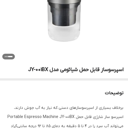
اسپرسوساز قابل حمل شیائومی مدل JY-001BX
توضیحات
برخلاف بسیاری از اسپرسوسازهای دستی که نیاز به آب جوش دارند،
اسپرسو ساز شارژی قابل حمل Portable Espresso Machine JY-001BX
می‌تواند آب سرد را در 4 تا 5 دقیقه به دمای 85 تا 92 درجه سانتی‌گراد