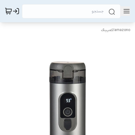
amazono
/
کمپینگ