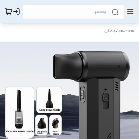
amazono
/
جت فن